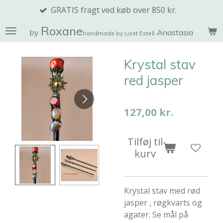
GRATIS fragt ved køb over 850 kr.
Spring
til
Roxane
by
Anastasia
handmade by Lizet Estell
hovedindhold
Krystal stav
red jasper
127,00 kr.
Tilføj til
kurv
Krystal stav med rød
jasper , røgkvarts og
agater. Se mål på