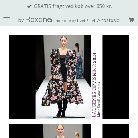
GRATIS fragt ved køb over 850 kr.
Spring
til
Roxane
by
Anastasia
handmade by Lizet Estell
hovedindhold