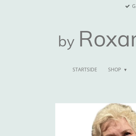
G
Spring
til
hovedindhold
Roxa
by
STARTSIDE
SHOP