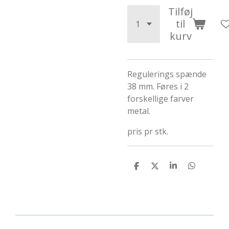
Tilføj
til
kurv
Regulerings spænde
38 mm. Føres i 2
forskellige farver
metal.
pris pr stk.
D
D
D
D
e
e
e
e
l
l
l
l
e
e