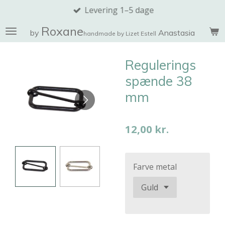
Levering 1–5 dage
Spring
til
Roxane
by
Anastasia
handmade by Lizet Estell
hovedindhold
Regulerings
spænde 38
mm
12,00 kr.
Farve metal