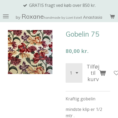
GRATIS fragt ved køb over 850 kr.
Spring
til
Roxane
by
Anastasia
handmade by Lizet Estell
hovedindhold
Gobelin 75
80,00 kr.
Tilføj
til
kurv
Kraftig gobelin
mindste klip er 1/2
mtr .