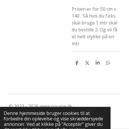
Prisen er for 50 cm x
140 . Så hvis du f.eks.
skal bruge 1 mtr skal
du bestille 2. Og vil få
et helt stykke på en
mtr
D
D
D
D
e
e
e
e
l
l
l
l
e
e
© 2023 - 2026 www.roxane.dk
Denne hjemmeside bruger cookies til at
forbedre din oplevelse og vise skræddersyede
annoncer. Ved at klikke på "Acceptér" giver du