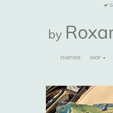
G
Spring
til
hovedindhold
Roxa
by
STARTSIDE
SHOP