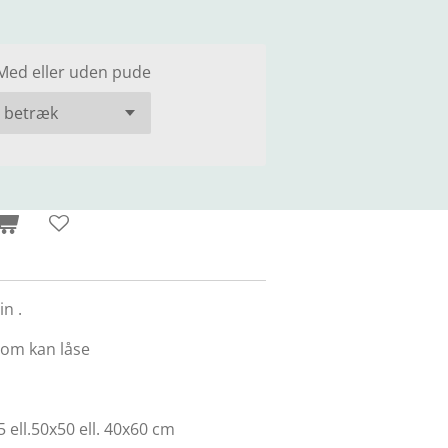
Med eller uden pude
in .
som kan låse
5 ell.50x50 ell. 40x60 cm