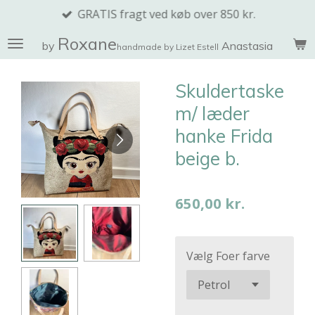
GRATIS fragt ved køb over 850 kr.
Spring
til
Roxane
by
Anastasia
handmade by Lizet Estell
hovedindhold
Skuldertaske
m/ læder
hanke Frida
beige b.
650,00 kr.
Vælg Foer farve