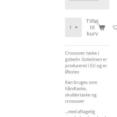
Tilføj
til
kurv
Crossover taske i
gobelin .Gobelinen er
produceret i EU og er
Økotex
Kan bruges som
håndtaske,
skuldertaske og
crossover
....med aftagelig