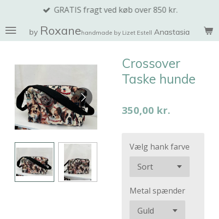
GRATIS fragt ved køb over 850 kr.
Spring
til
Roxane
by
Anastasia
handmade by Lizet Estell
hovedindhold
Crossover
Taske hunde
350,00 kr.
Vælg hank farve
Metal spænder