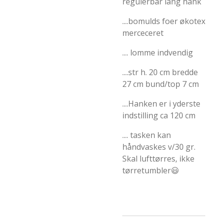
regulerbar lang hank
....bomulds foer økotex
merceceret
.... lomme indvendig
....str h. 20 cm bredde
27 cm bund/top 7 cm
....Hanken er i yderste
indstilling ca 120 cm
.... tasken kan
håndvaskes v/30 gr.
Skal lufttørres, ikke
tørretumbler😃