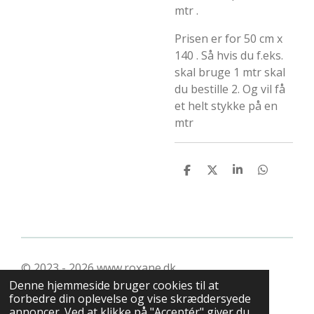
mtr .
Prisen er for 50 cm x
140 . Så hvis du f.eks.
skal bruge 1 mtr skal
du bestille 2. Og vil få
et helt stykke på en
mtr
D
D
D
D
e
e
e
e
l
l
l
l
e
e
© 2023 - 2026 www.roxane.dk
Denne hjemmeside bruger cookies til at
forbedre din oplevelse og vise skræddersyede
annoncer. Ved at klikke på "Acceptér" giver du