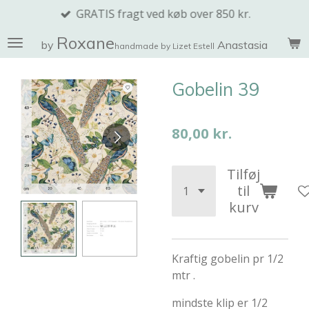
GRATIS fragt ved køb over 850 kr.
Spring
til
Roxane
by
Anastasia
handmade by Lizet Estell
hovedindhold
Gobelin 39
80,00 kr.
Tilføj
til
kurv
Kraftig gobelin pr 1/2
mtr .
mindste klip er 1/2