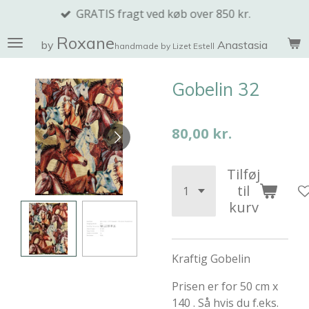
GRATIS fragt ved køb over 850 kr.
Spring
til
Roxane
by
Anastasia
handmade by Lizet Estell
hovedindhold
Gobelin 32
80,00 kr.
Tilføj
til
kurv
Kraftig Gobelin
Prisen er for 50 cm x
140 . Så hvis du f.eks.