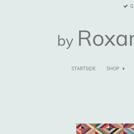
G
Spring
til
hovedindhold
Roxa
by
STARTSIDE
SHOP