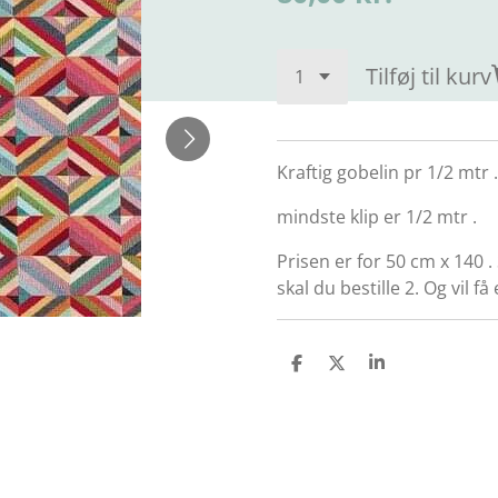
Tilføj til kurv
Kraftig gobelin pr 1/2 mtr .
mindste klip er 1/2 mtr .
Prisen er for 50 cm x 140 .
skal du bestille 2. Og vil f
D
D
D
e
e
e
l
l
l
e