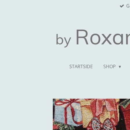
G
Spring
til
hovedindhold
Roxa
by
STARTSIDE
SHOP