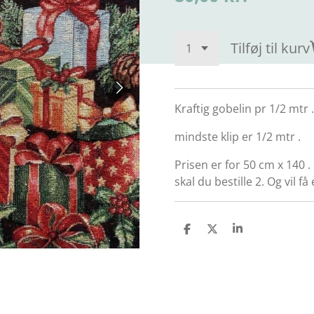
Tilføj til kurv
Kraftig gobelin pr 1/2 mtr .
mindste klip er 1/2 mtr .
Prisen er for 50 cm x 140 .
skal du bestille 2. Og vil f
D
D
D
e
e
e
l
l
l
e