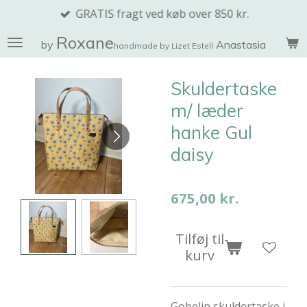
GRATIS fragt ved køb over 850 kr.
Spring
til
Roxane
by
Anastasia
handmade by Lizet Estell
hovedindhold
Skuldertaske
m/ læder
hanke Gul
daisy
675,00 kr.
Tilføj til
kurv
Gobelin skuldertaske i