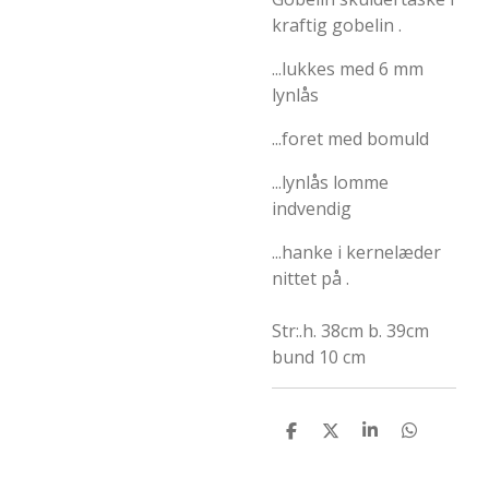
kraftig gobelin .
...lukkes med 6 mm
lynlås
...foret med bomuld
...lynlås lomme
indvendig
...hanke i kernelæder
nittet på .
Str:.h. 38cm b. 39cm
bund 10 cm
D
D
D
D
e
e
e
e
l
l
l
l